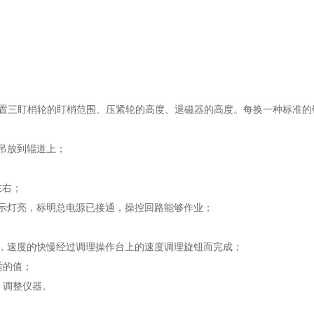
三盯梢轮的盯梢范围、压紧轮的高度、退磁器的高度。每换一种标准的
吊放到辊道上；
左右；
示灯亮，标明总电源已接通，操控回路能够作业；
速度的快慢经过调理操作台上的速度调理旋钮而完成；
适的值；
，调整仪器。