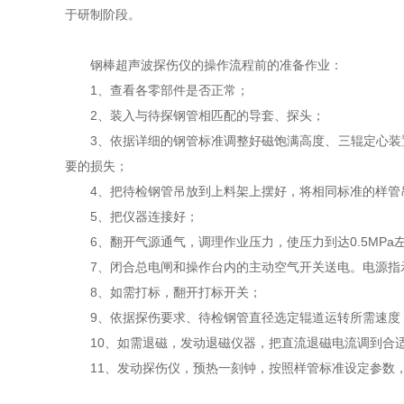
于研制阶段。
钢棒超声波探伤仪的操作流程前的准备作业：
1、查看各零部件是否正常；
2、装入与待探钢管相匹配的导套、探头；
3、依据详细的钢管标准调整好磁饱满高度、三辊定心装置
要的损失；
4、把待检钢管吊放到上料架上摆好，将相同标准的样管
5、把仪器连接好；
6、翻开气源通气，调理作业压力，使压力到达0.5MPa
7、闭合总电闸和操作台内的主动空气开关送电。电源指
8、如需打标，翻开打标开关；
9、依据探伤要求、待检钢管直径选定辊道运转所需速度，
10、如需退磁，发动退磁仪器，把直流退磁电流调到合
11、发动探伤仪，预热一刻钟，按照样管标准设定参数