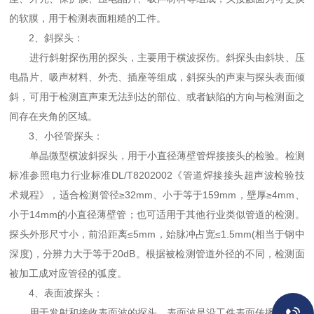
的软膜，用于检测表面粗糙的工件。
2、斜探头：
进行斜射探伤用的探头，主要用于横波探伤。斜探头由斜块、压
电晶片、吸声材料、外壳、插座等组成，斜探头的声束与探头表面倾
斜，可用于检测直声束无法到达的部位、或者缺陷的方向与检测面之
间存在夹角的区域。
3、小径管探头：
单晶微型横波斜探头，用于小直径薄壁管焊接接头的检验。检测
标准参照电力行业标准DL/T8202002《管道焊接接头超声波检验技
术规程》，适合检测管径≥32mm、小于等于159mm，壁厚≥4mm、
小于14mm的小直径薄壁管；也可适用于其他行业类似管道的检测。
探头外形尺寸小，前沿距离≤5mm，始脉冲占宽≤1.5mm(相当于钢中
深度)，分辨力大于等于20dB。根据被检测管道外径的不同，检测面
被加工成对应管径的弧度。
4、表面波探头：
用于发射和接收表面波的探头。表面波是沿工件表面传播的波，