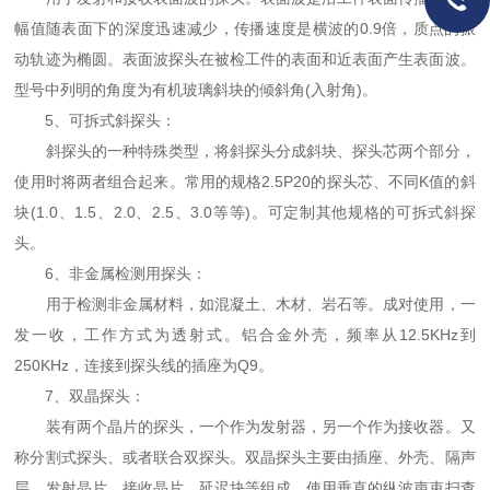
幅值随表面下的深度迅速减少，传播速度是横波的0.9倍，质点的振
动轨迹为椭圆。表面波探头在被检工件的表面和近表面产生表面波。
型号中列明的角度为有机玻璃斜块的倾斜角(入射角)。
5、可拆式斜探头：
斜探头的一种特殊类型，将斜探头分成斜块、探头芯两个部分，
使用时将两者组合起来。常用的规格2.5P20的探头芯、不同K值的斜
块(1.0、1.5、2.0、2.5、3.0等等)。可定制其他规格的可拆式斜探
头。
6、非金属检测用探头：
用于检测非金属材料，如混凝土、木材、岩石等。成对使用，一
发一收，工作方式为透射式。铝合金外壳，频率从12.5KHz到
250KHz，连接到探头线的插座为Q9。
7、双晶探头：
装有两个晶片的探头，一个作为发射器，另一个作为接收器。又
称分割式探头、或者联合双探头。双晶探头主要由插座、外壳、隔声
层、发射晶片、接收晶片、延迟块等组成，使用垂直的纵波声束扫查