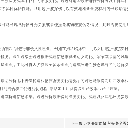
波探测流体中存在的细微变化。通过对这些数据进行分析可以了解其在
多种优良性能。利用超声波探伤可以有效地检查金属材料内部缺陷情
能出现飞行器外壳受损或者碰撞造成物理震荡等情况。此时需要使用
对深部组织进行非侵入性检查。例如在妇科临床中，可以利用超声波控制
测。医生通常会通过根据流速信息推算出动脉硬化、缩窄或堵塞的风险
除组织，由此可将因肿块甚至多余组织而造成压迫性步态障碍等问题解
助分析地下岩层构造和物质密度变化情况；同时还能够提高钻井效率和
 打乱混合块并促进剪切过程, 帮助加工厂商提高生产效率和产品质量。
或折射信息采集。通过分析数据得到温度变化、流速以及其他环境参数
下一篇：
使用钢管超声探伤仪需