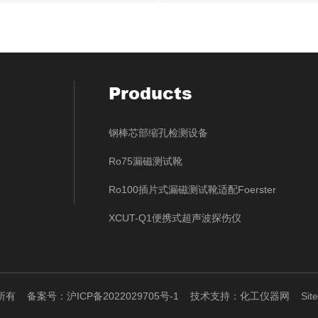
Products
钢棒芯部缩孔检测设备
Ro75漏磁测试靴
Ro100插片式漏磁测试靴适配Foerster
XCUT-Q1便携式超声波探伤仪
版权所有
备案号：沪ICP备2022029705号-1
技术支持：
化工仪器网
Sit