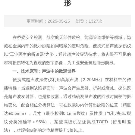
形
更新时间：2025-05-25
浏览：1327次
在桥梁安全检测、航空航天部件质检、能源管道维护等领域，隐
藏在金属内部的微小缺陷如同暗藏的定时危险。便携式超声波探伤仪
以"工业医生的听诊器"之姿，通过超声波穿透技术，将肉眼不可见的
材料损伤转化为直观的数字影像，为工业安全筑起隐形防线。
一、技术原理：声波中的微观世界
便携式超声波探伤仪利用高频声波（2-20MHz）在材料中的传
播特性：当遇到缺陷界面时，声波会产生反射、折射或衰减。探头既
是超声波发射器，也是接收器，通过精确测量声波的回波时间差与振
幅变化，配合相位分析算法，可在数毫秒内计算出缺陷的位置（精度
达±0.5mm）、尺寸（最小检测0.1mm裂纹）及性质（气孔/夹杂/裂
纹分类准确率＞95%）。某些高级机型还集成TOFD（衍射时差
法），对焊接缺陷的定位精度提升3倍以上。