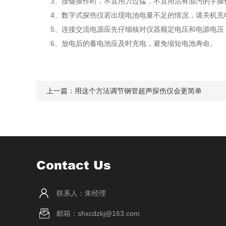
3、按键操作时，不宜用力过猛，不宜用沾有油污的手操
4、数字式探伤仪若出现电池电量不足的情况，请关机充
5、连接交流电源应先仔细核对仪器额定电压和电源电压
6、放电后的蓄电池应及时充电，避免缩短电池寿命。
上一篇：
用这个方法调节钢管超声探伤仪会更简单
Contact Us
联系人：朱经理
邮箱：shxcdzkj@163.com