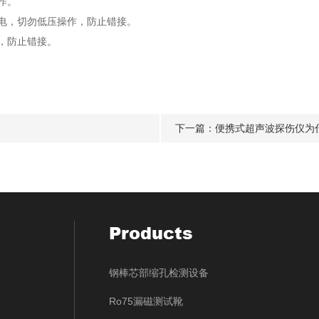
作。
电，切勿低压操作，防止错接。
，防止错接。
下一篇：
便携式超声波探伤仪为
Products
钢棒芯部缩孔检测设备
Ro75漏磁测试靴