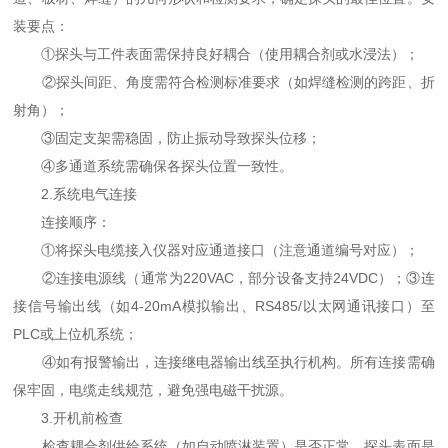
装要点：
①探头与工件表面需保持良好耦合（使用耦合剂或水浸法）；
②探头间距、角度需符合检测标准要求（如焊缝检测的跨距、折
射角）；
③固定支架需稳固，防止振动导致探头位移；
④多通道系统需确保各探头位置一致性。
2.系统电气连接
连接顺序：
①将探头电缆接入仪器对应通道接口（注意通道编号对应）；
②连接电源线（通常为220VAC，部分设备支持24VDC）；③连
接信号输出线（如4-20mA模拟输出、RS485/以太网通讯接口）至
PLC或上位机系统；
④如有报警输出，连接继电器输出线至执行机构。所有连接需确
保牢固，电缆走线规范，避免强电磁干扰源。
3.开机前检查
检查耦合剂供给系统（如自动喷淋装置）是否正常，探头表面是