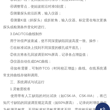
④调整零点，使始波前沿对准0刻度；
⑤测量探头前沿距离，输入仪器；
⑥测量K值（斜探头）或折射角，输入仪器。标定需在每次更换
探头或检测条件变化时进行。
3.DAC/TCG曲线制作
用于补偿声波衰减，使不同深度缺陷回波高度一致。操作：
①在标准试块上找到不同深度的横孔或平底孔；
②依次将各孔回波调至80%屏高，记录各点增益值；
③仪器自动生成DAC曲线；
④如有需要，可制作TCG（时间校正增益）曲线。在线系统通
常支持曲线存储和调用。
三、系统调试与试运行
1.灵敏度校准
使用带有人工缺陷的对比试块（如CSK-IA、CSK-IIIA），将已
知尺寸缺陷的回波调至规定高度（如50%屏高），记录此时增益值作
为检测灵敏度。不同标准对灵敏度要求不同，需按相应检测标准执