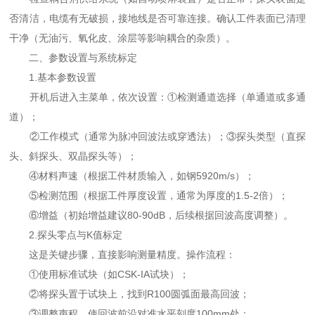
否清洁，电缆有无破损，接地线是否可靠连接。确认工件表面已清理
干净（无油污、氧化皮、涂层等影响耦合的杂质）。
二、参数设置与系统标定
1.基本参数设置
开机后进入主菜单，依次设置：①检测通道选择（单通道或多通
道）；
②工作模式（通常为脉冲回波法或穿透法）；③探头类型（直探
头、斜探头、双晶探头等）；
④材料声速（根据工件材质输入，如钢5920m/s）；
⑤检测范围（根据工件厚度设置，通常为厚度的1.5-2倍）；
⑥增益（初始增益建议80-90dB，后续根据回波高度调整）。
2.探头零点与K值标定
这是关键步骤，直接影响测量精度。操作流程：
①使用标准试块（如CSK-IA试块）；
②将探头置于试块上，找到R100圆弧面最高回波；
③调整声程，使回波前沿对准水平刻度100mm处；