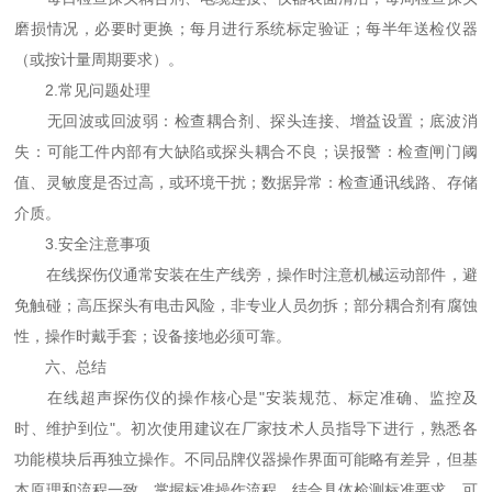
磨损情况，必要时更换；每月进行系统标定验证；每半年送检仪器
（或按计量周期要求）。
2.常见问题处理
无回波或回波弱：检查耦合剂、探头连接、增益设置；底波消
失：可能工件内部有大缺陷或探头耦合不良；误报警：检查闸门阈
值、灵敏度是否过高，或环境干扰；数据异常：检查通讯线路、存储
介质。
3.安全注意事项
在线探伤仪通常安装在生产线旁，操作时注意机械运动部件，避
免触碰；高压探头有电击风险，非专业人员勿拆；部分耦合剂有腐蚀
性，操作时戴手套；设备接地必须可靠。
六、总结
在线超声探伤仪的操作核心是"安装规范、标定准确、监控及
时、维护到位"。初次使用建议在厂家技术人员指导下进行，熟悉各
功能模块后再独立操作。不同品牌仪器操作界面可能略有差异，但基
本原理和流程一致。掌握标准操作流程，结合具体检测标准要求，可