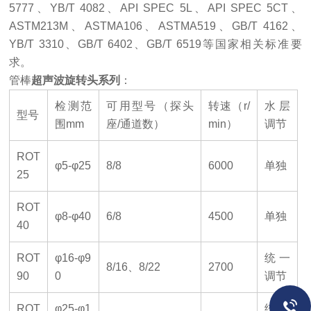
5777、YB/T 4082、API SPEC 5L、API SPEC 5CT、
ASTM213M、ASTMA106、ASTMA519、GB/T 4162、
YB/T 3310、GB/T 6402、GB/T 6519等国家相关标准要
求。
管棒
超声波旋转头
系列
：
检测范
可用型号（探头
转速（r/
水层
型号
围mm
座/通道数）
min）
调节
ROT
φ5-φ25
8/8
6000
单独
25
ROT
φ8-φ40
6/8
4500
单独
40
ROT
φ16-φ9
统一
8/16、8/22
2700
90
0
调节
ROT
φ25-φ1
统一