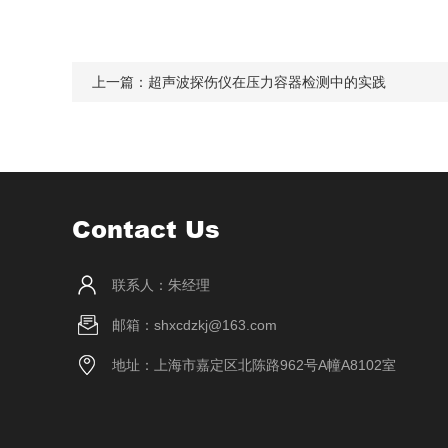
上一篇：
超声波探伤仪在压力容器检测中的实践
Contact Us
联系人：朱经理
邮箱：shxcdzkj@163.com
地址：上海市嘉定区北陈路962号A幢A8102室