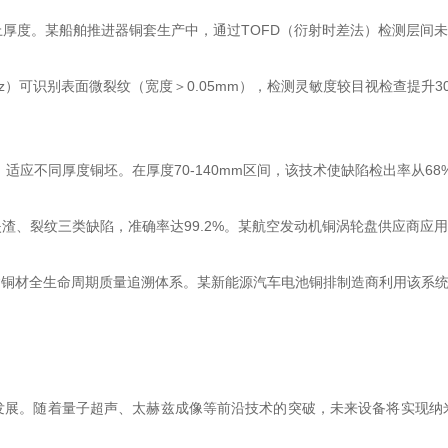
上厚度。某船舶推进器铜套生产中，通过TOFD（衍射时差法）检测层间
可识别表面微裂纹（宽度＞0.05mm），检测灵敏度较目视检查提升30
适应不同厚度铜坯。在厚度70-140mm区间，该技术使缺陷检出率从68
裂纹三类缺陷，准确率达99.2%。某航空发动机铜涡轮盘供应商应用后
材全生命周期质量追溯体系。某新能源汽车电池铜排制造商利用该系统，将
。随着量子超声、太赫兹成像等前沿技术的突破，未来设备将实现纳