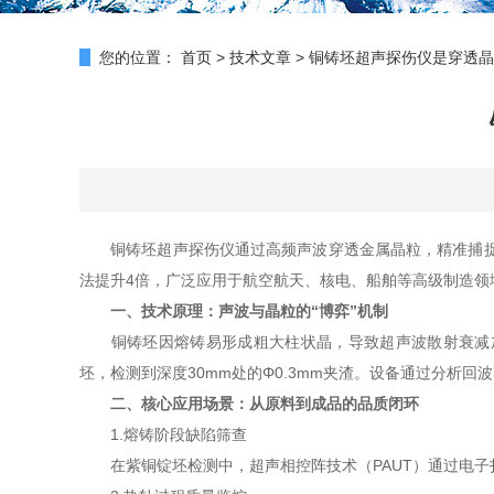
您的位置：
首页
>
技术文章
>
铜铸坯超声探伤仪是穿透晶
铜铸坯超声探伤仪通过高频声波穿透金属晶粒，精准捕捉内
法提升4倍，广泛应用于航空航天、核电、船舶等高级制造领
一、技术原理：声波与晶粒的“博弈”机制
铜铸坯因熔铸易形成粗大柱状晶，导致超声波散射衰减加剧。
坯，检测到深度30mm处的Φ0.3mm夹渣。设备通过分析回波时间
二、核心应用场景：从原料到成品的品质闭环
1.熔铸阶段缺陷筛查
在紫铜锭坯检测中，超声相控阵技术（PAUT）通过电子扫描