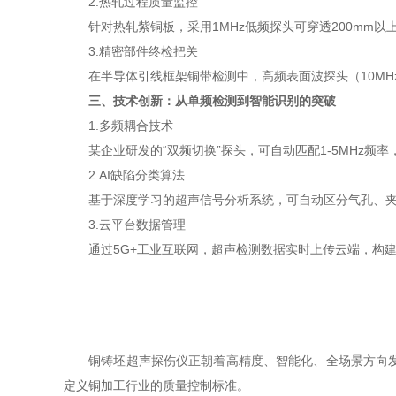
2.热轧过程质量监控
针对热轧紫铜板，采用1MHz低频探头可穿透200mm以
3.精密部件终检把关
在半导体引线框架铜带检测中，高频表面波探头（10MHz）
三、技术创新：从单频检测到智能识别的突破
1.多频耦合技术
某企业研发的“双频切换”探头，可自动匹配1-5MHz频率，
2.AI缺陷分类算法
基于深度学习的超声信号分析系统，可自动区分气孔、夹渣、
3.云平台数据管理
通过5G+工业互联网，超声检测数据实时上传云端，构建铜
铜铸坯超声探伤仪正朝着高精度、智能化、全场景方向发展
定义铜加工行业的质量控制标准。