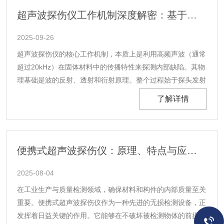
超声波探伤仪工作机制深度解密：基于波动物理的缺陷探测原理
2025-09-26
超声波探伤仪的核心工作机制，本质上是利用高频声波（通常
超过20kHz）在固体材料中的传播特性来探测内部缺陷。其物
理基础是波的反射、透射和衍射原理。整个过程始于探头发射
的超声波。探头内的压电晶片在电脉冲激励下产生高频机械振
了解详情
动，即超声波。这个声波以特定的速度和方向传入被检工件。
声速取决于材料的弹性模量和密度，是探伤仪进行定......
便携式超声波探伤仪：原理、特点与应用全解析
2025-08-04
在工业生产与质量检测领域，确保材料和构件的内部质量至关
重要。便携式超声波探伤仪作为一种先进的无损检测设备，正
发挥着日益关键的作用。它能够在不破坏被检测物体的前提