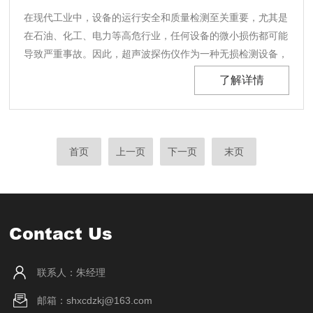
在现代工业中，设备的运行安全和质量检测至关重要，尤其是
在石油、化工、电力等高危行业，任何设备的微小损伤都可能
导致严重事故。因此，超声波探伤仪作为一种无损检测设备，
已广泛应用于各类工业检查中。GE超声波探伤仪凭借其杰出
了解详情
的性能和技术优势，成为了行业中广泛使用的检测工具。本文
将围绕设备的功能特点进行分析，深入探讨它如何为工业......
首页
上一页
下一页
末页
Contact Us
联系人：朱经理
邮箱：shxcdzkj@163.com